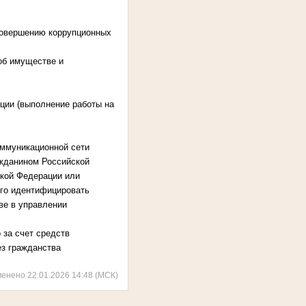
совершению коррупционных
об имуществе и
ции (выполнение работы на
оммуникационной сети
жданином Российской
кой Федерации или
го идентифицировать
ве в управлении
за счет средств
ез гражданства
менено 22.01.2026 14:48 (МСК)