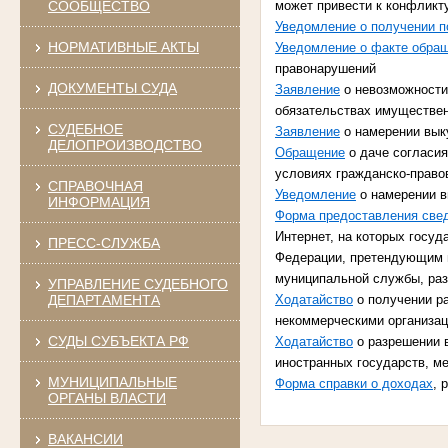
СООБЩЕСТВО
может привести к конфликт
Уведомление о получении п
НОРМАТИВНЫЕ АКТЫ
Уведомление о факте обра
правонарушений
ДОКУМЕНТЫ СУДА
Заявление
о невозможности
обязательствах имуществен
СУДЕБНОЕ
Заявление
о намерении вык
ДЕЛОПРОИЗВОДСТВО
Обращение
о даче согласи
условиях гражданско-право
СПРАВОЧНАЯ
Уведомление
о намерении в
ИНФОРМАЦИЯ
Форма предоставления свед
Интернет, на которых гос
ПРЕСС-СЛУЖБА
Федерации, претендующим 
муниципальной службы, ра
УПРАВЛЕНИЕ СУДЕБНОГО
ДЕПАРТАМЕНТА
Ходатайство
о получении ра
некоммерческими организа
СУДЫ СУБЪЕКТА РФ
Ходатайство
о разрешении 
иностранных государств, м
МУНИЦИПАЛЬНЫЕ
Форма справки о доходах
, 
ОРГАНЫ ВЛАСТИ
ВАКАНСИИ