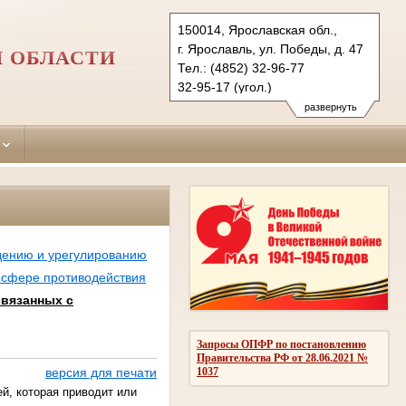
150014, Ярославская обл.,
г. Ярославль, ул. Победы, д. 47
 ОБЛАСТИ
Тел.: (4852) 32-96-77
32-95-17 (угол.)
30-85-12 (гражд.)
развернуть
yaroslavsky.jrs@sudrf.ru
дению и урегулированию
 сфере противодействия
вязанных с
Запросы ОПФР по постановлению
Правительства РФ от 28.06.2021 №
1037
версия для печати
й, которая приводит или