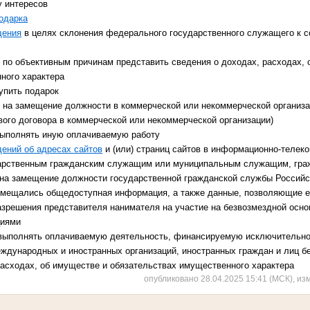
у интересов
одарка
щения
в целях склонения федерального государственного служащего к 
 по объективным причинам представить сведения о доходах, расходах, 
ного характера
упить подарок
я на замещение должности в коммерческой или некоммерческой организа
вого договора в коммерческой или некоммерческой организации)
ыполнять иную оплачиваемую работу
ений об адресах сайтов
и (или) страниц сайтов в информационно-телек
ударственным гражданским служащим или муниципальным служащим, гра
на замещение должности государственной гражданской службы Российс
змещались общедоступная информация, а также данные, позволяющие е
зрешения представителя нанимателя на участие на безвозмездной осно
циями
выполнять оплачиваемую деятельность, финансируемую исключительно 
еждународных и иностранных организаций, иностранных граждан и лиц б
расходах, об имуществе и обязательствах имущественного характера
опубликовано 28.04.2025 15:41 (МСК), из