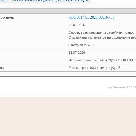
76RS0017-01-2026-000163-73
ор дела
22.01.2026
Споры, возникающие из семейных правоо
О взыскании алиментов на содержание не
Сайфулина А.Ш.
31.07.2026
Иск (заявление, жалоба) УДОВЛЕТВОРЕ
ла
Рассмотрено единолично судьей
опубликовано 22.01.2